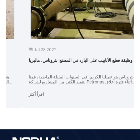
Jul 28,2022
وظيفة قطع الأنابيب على البارد في المصنع: بتروناس، ماليزيا
بتروناس هو عميلنا الكريم. في السنوات القليلة الماضية، قمنا
بتنفيذ الكثير من المشاريع لشركة Petronas أثناء فترة إغلاق
المصانع، بما في ذلك قطع الأنابيب على البارد، وتلبيس الحافة
والتثبيت، وما إلى ذلك.
بإ
اقرأ أكثر