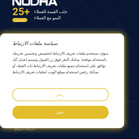
25+
جلب القيمة للعملاء
النمو مع العملاء
سنين
اتصل بنا
سياسة ملفات الارتباط
المبنى الثاني عشر، رقم 9 طريق شينغ يانغ، ووشي 214082،
سوف نستخدم ملفات تعريف الارتباط لتخصيص وتحسين تجربتك
جيانجسو، الصين
باستخدام موقعنا. يمكنك النقر فوق زر القبول وسيتم اعتبار أنك
0086 510 8580 8562
توافق على استخدام جميع ملفات تعريف الارتباط ذات الصلة، أو
0086 152 5144 1199
يمكنك رفض استخدام موقع الويب لملفات تعريف الارتباط.
info@nodha.com
sales@nodha.com
رفض
تابعنا:
قبول
جميع الحقوق محفوظة لشركة NODHA الصناعية المحدودة © 2023
خريطة الموقع