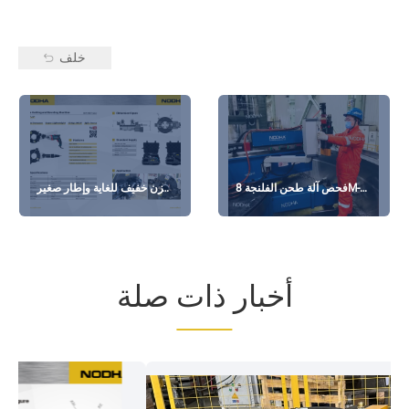
خلف
فحص آلة طحن الفلنجة 8M-
وزن خفيف للغاية وإطار صغير
2ND
الحجم يصل إلى 3 بوصات
أخبار ذات صلة