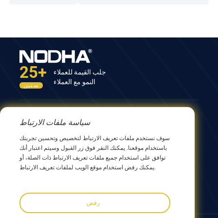
25+
جلب القيمة للعملاء
النمو مع العملاء
سنين
اتصل بنا
سياسة ملفات الارتباط
المبنى الثاني عشر، رقم 9 طريق شينغ يانغ، ووشي 214082،
سوف نستخدم ملفات تعريف الارتباط لتخصيص وتحسين تجربتك
جيانجسو، الصين
باستخدام موقعنا. يمكنك النقر فوق زر القبول وسيتم اعتبار أنك
0086 510 8580 8562
توافق على استخدام جميع ملفات تعريف الارتباط ذات الصلة، أو
0086 152 5144 1199
يمكنك رفض استخدام موقع الويب لملفات تعريف الارتباط.
info@nodha.com
sales@nodha.com
رفض