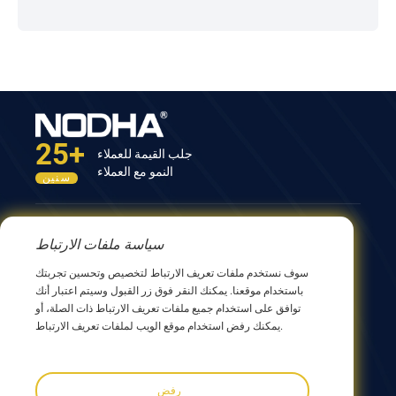
لرحلتهم.
25+
جلب القيمة للعملاء
النمو مع العملاء
سنين
اتصل بنا
سياسة ملفات الارتباط
المبنى الثاني عشر، رقم 9 طريق شينغ يانغ، ووشي 214082،
سوف نستخدم ملفات تعريف الارتباط لتخصيص وتحسين تجربتك
جيانجسو، الصين
باستخدام موقعنا. يمكنك النقر فوق زر القبول وسيتم اعتبار أنك
0086 510 8580 8562
توافق على استخدام جميع ملفات تعريف الارتباط ذات الصلة، أو
0086 152 5144 1199
يمكنك رفض استخدام موقع الويب لملفات تعريف الارتباط.
info@nodha.com
sales@nodha.com
رفض