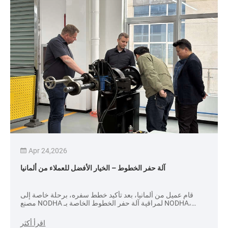
Apr 24,2026
آلة حفر الخطوط – الخيار الأفضل للعملاء من ألمانيا
قام عميل من ألمانيا، بعد تأكيد خطط سفره، برحلة خاصة إلى
مصنع NODHA لمراقبة آلة حفر الخطوط الخاصة بـ NODHA،
والحصول على فهم أعمق لأداء المعدات وعمليات التصنيع والمزايا
العملية. لقد شهدوا تشغيل الآلة بشكل مباشر، وقدم فريق
اقرأ أكثر
NODHA ترحيبًا حارًا طوال الوقت، مما يضمن التقدم السلس