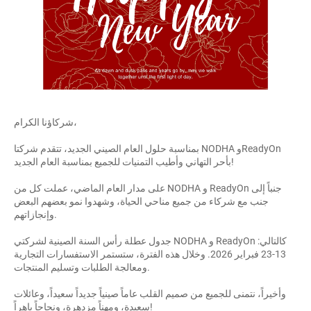
شركاؤنا الكرام،
بمناسبة حلول العام الصيني الجديد، تتقدم شركتا NODHA وReadyOn
بأحر التهاني وأطيب التمنيات للجميع بمناسبة العام الجديد!
على مدار العام الماضي، عملت كل من NODHA و ReadyOn جنباً إلى
جنب مع شركاء من جميع مناحي الحياة، وشهدوا نمو بعضهم البعض
وإنجازاتهم.
جدول عطلة رأس السنة الصينية لشركتي NODHA و ReadyOn كالتالي:
13-23 فبراير 2026. وخلال هذه الفترة، ستستمر الاستفسارات التجارية
ومعالجة الطلبات وتسليم المنتجات.
وأخيراً، نتمنى للجميع من صميم القلب عاماً صينياً جديداً سعيداً، وعائلات
سعيدة، ومهناً مزدهرة، ونجاحاً باهراً!