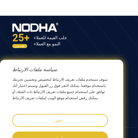
25+
جلب القيمة للعملاء
النمو مع العملاء
سنين
اتصل بنا
سياسة ملفات الارتباط
المبنى الثاني عشر، رقم 9 طريق شينغ يانغ، ووشي 214082،
سوف نستخدم ملفات تعريف الارتباط لتخصيص وتحسين تجربتك
جيانجسو، الصين
باستخدام موقعنا. يمكنك النقر فوق زر القبول وسيتم اعتبار أنك
0086 510 8580 8562
توافق على استخدام جميع ملفات تعريف الارتباط ذات الصلة، أو
0086 152 5144 1199
يمكنك رفض استخدام موقع الويب لملفات تعريف الارتباط.
info@nodha.com
sales@nodha.com
رفض
تابعنا: