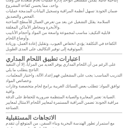
واحد، مما يحسن كفاءة المشروع.
ضمان الجودة: تسهل أنظمة المراقبة وتسجيل البيانات المدمجة عمليات
الفحص والتصديق.
السلامة: يقلل التشغيل عن بعد من تعرض العمال للأسطح الساخنة
والأبخرة ومخاطر الأماكن المغلقة.
قابلية التكيف: مناسب لمجموعة واسعة من المواد وأحجام الأنابيب
وأوضاع اللحام.
الكفاءة في التكلفة: يؤدي انخفاض العيوب، وتقليل إعادة العمل، وزيادة
الموثوقية إلى توفير التكاليف على المدى الطويل.
اعتبارات تطبيق اللحام المداري
على الرغم من أن اللحام المداري يوفر العديد من المزايا، إلا أن التنفيذ
الناجح يتطلب ما يلي:
التدريب المناسب: يجب على المشغلين فهم إعداد الآلة، واختيار المعلمات،
وخصائص المواد.
توافق المواد: تتطلب بعض السبائك الغريبة برامج لحام متخصصة وغازات
واقية.
الصيانة: تعتبر المعايرة والصيانة المنتظمة ضرورية للحفاظ على الدقة.
مراقبة الجودة: تضمن المراقبة المستمرة لمعايير اللحام الامتثال لمعايير
الصناعة.
الاتجاهات المستقبلية
مع استمرار تطور الهندسة البحرية وبناء السفن، من المتوقع أن تتقدم