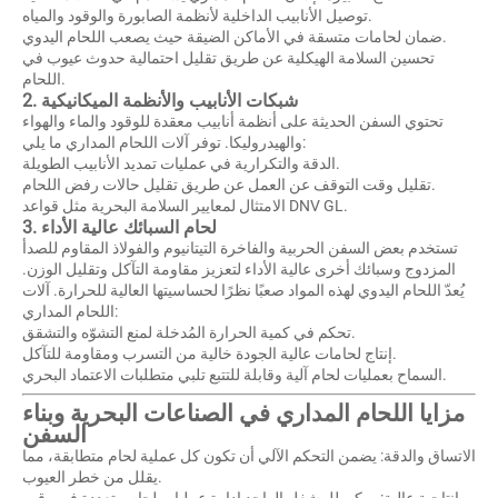
توصيل الأنابيب الداخلية لأنظمة الصابورة والوقود والمياه.
ضمان لحامات متسقة في الأماكن الضيقة حيث يصعب اللحام اليدوي.
تحسين السلامة الهيكلية عن طريق تقليل احتمالية حدوث عيوب في
اللحام.
2. شبكات الأنابيب والأنظمة الميكانيكية
تحتوي السفن الحديثة على أنظمة أنابيب معقدة للوقود والماء والهواء
والهيدروليكا. توفر آلات اللحام المداري ما يلي:
الدقة والتكرارية في عمليات تمديد الأنابيب الطويلة.
تقليل وقت التوقف عن العمل عن طريق تقليل حالات رفض اللحام.
الامتثال لمعايير السلامة البحرية مثل قواعد DNV GL.
3. لحام السبائك عالية الأداء
تستخدم بعض السفن الحربية والفاخرة التيتانيوم والفولاذ المقاوم للصدأ
المزدوج وسبائك أخرى عالية الأداء لتعزيز مقاومة التآكل وتقليل الوزن.
يُعدّ اللحام اليدوي لهذه المواد صعبًا نظرًا لحساسيتها العالية للحرارة. آلات
اللحام المداري:
تحكم في كمية الحرارة المُدخلة لمنع التشوّه والتشقق.
إنتاج لحامات عالية الجودة خالية من التسرب ومقاومة للتآكل.
السماح بعمليات لحام آلية وقابلة للتتبع تلبي متطلبات الاعتماد البحري.
مزايا اللحام المداري في الصناعات البحرية وبناء
السفن
الاتساق والدقة: يضمن التحكم الآلي أن تكون كل عملية لحام متطابقة، مما
يقلل من خطر العيوب.
إنتاجية عالية: يمكن للمشغل الواحد إدارة عمليات لحام متعددة في وقت