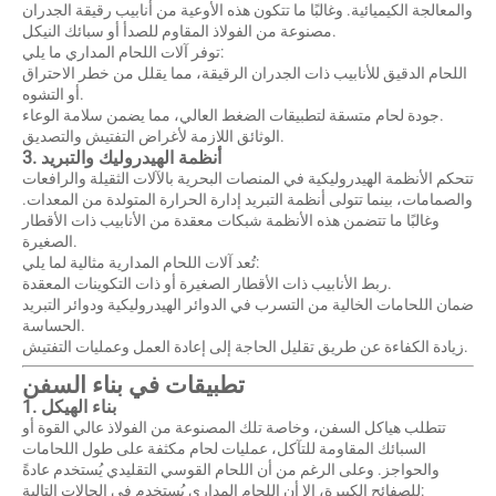
والمعالجة الكيميائية. وغالبًا ما تتكون هذه الأوعية من أنابيب رقيقة الجدران
مصنوعة من الفولاذ المقاوم للصدأ أو سبائك النيكل.
توفر آلات اللحام المداري ما يلي:
اللحام الدقيق للأنابيب ذات الجدران الرقيقة، مما يقلل من خطر الاحتراق
أو التشوه.
جودة لحام متسقة لتطبيقات الضغط العالي، مما يضمن سلامة الوعاء.
الوثائق اللازمة لأغراض التفتيش والتصديق.
3. أنظمة الهيدروليك والتبريد
تتحكم الأنظمة الهيدروليكية في المنصات البحرية بالآلات الثقيلة والرافعات
والصمامات، بينما تتولى أنظمة التبريد إدارة الحرارة المتولدة من المعدات.
وغالبًا ما تتضمن هذه الأنظمة شبكات معقدة من الأنابيب ذات الأقطار
الصغيرة.
تُعد آلات اللحام المدارية مثالية لما يلي:
ربط الأنابيب ذات الأقطار الصغيرة أو ذات التكوينات المعقدة.
ضمان اللحامات الخالية من التسرب في الدوائر الهيدروليكية ودوائر التبريد
الحساسة.
زيادة الكفاءة عن طريق تقليل الحاجة إلى إعادة العمل وعمليات التفتيش.
تطبيقات في بناء السفن
1. بناء الهيكل
تتطلب هياكل السفن، وخاصة تلك المصنوعة من الفولاذ عالي القوة أو
السبائك المقاومة للتآكل، عمليات لحام مكثفة على طول اللحامات
والحواجز. وعلى الرغم من أن اللحام القوسي التقليدي يُستخدم عادةً
للصفائح الكبيرة، إلا أن اللحام المداري يُستخدم في الحالات التالية: