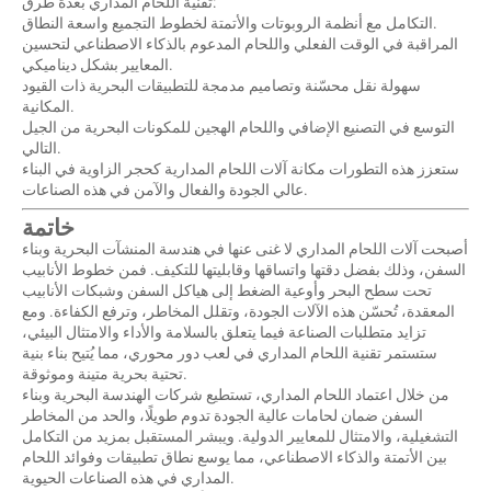
تقنية اللحام المداري بعدة طرق:
التكامل مع أنظمة الروبوتات والأتمتة لخطوط التجميع واسعة النطاق.
المراقبة في الوقت الفعلي واللحام المدعوم بالذكاء الاصطناعي لتحسين
المعايير بشكل ديناميكي.
سهولة نقل محسّنة وتصاميم مدمجة للتطبيقات البحرية ذات القيود
المكانية.
التوسع في التصنيع الإضافي واللحام الهجين للمكونات البحرية من الجيل
التالي.
ستعزز هذه التطورات مكانة آلات اللحام المدارية كحجر الزاوية في البناء
عالي الجودة والفعال والآمن في هذه الصناعات.
خاتمة
أصبحت آلات اللحام المداري لا غنى عنها في هندسة المنشآت البحرية وبناء
السفن، وذلك بفضل دقتها واتساقها وقابليتها للتكيف. فمن خطوط الأنابيب
تحت سطح البحر وأوعية الضغط إلى هياكل السفن وشبكات الأنابيب
المعقدة، تُحسّن هذه الآلات الجودة، وتقلل المخاطر، وترفع الكفاءة. ومع
تزايد متطلبات الصناعة فيما يتعلق بالسلامة والأداء والامتثال البيئي،
ستستمر تقنية اللحام المداري في لعب دور محوري، مما يُتيح بناء بنية
تحتية بحرية متينة وموثوقة.
من خلال اعتماد اللحام المداري، تستطيع شركات الهندسة البحرية وبناء
السفن ضمان لحامات عالية الجودة تدوم طويلًا، والحد من المخاطر
التشغيلية، والامتثال للمعايير الدولية. ويبشر المستقبل بمزيد من التكامل
بين الأتمتة والذكاء الاصطناعي، مما يوسع نطاق تطبيقات وفوائد اللحام
المداري في هذه الصناعات الحيوية.