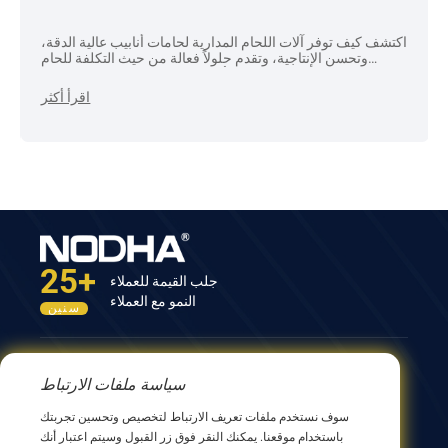
اكتشف كيف توفر آلات اللحام المدارية لحامات أنابيب عالية الدقة،
وتحسن الإنتاجية، وتقدم حلولاً فعالة من حيث التكلفة للحام
الأنابيب الآلي في مختلف الصناعات.
اقرأ أكثر
25+
جلب القيمة للعملاء
النمو مع العملاء
سنين
اتصل بنا
سياسة ملفات الارتباط
المبنى الثاني عشر، رقم 9 طريق شينغ يانغ، ووشي 214082،
سوف نستخدم ملفات تعريف الارتباط لتخصيص وتحسين تجربتك
جيانجسو، الصين
باستخدام موقعنا. يمكنك النقر فوق زر القبول وسيتم اعتبار أنك