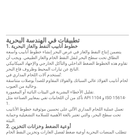
تطبيقات في الهندسة البحرية
1. خطوط أنابيب النفط والغاز البحرية
يتضمن إنتاج النفط والغاز في عرض البحر إنشاء خطوط أنابيب واسعة
النطاق تحت سطح البحر لنقل النفط الخام والغاز الطبيعي. ويجب أن
تقاوم هذه الخطوط الضغط الداخلي والتآكل الخارجي والإجهاد الميكانيكي
الناتج عن تيارات المحيط وظروف قاع البحر.
تُستخدم آلات اللحام المداري في:
لحام أنابيب الفولاذ عالي السبائك والفولاذ المقاوم للصدأ بوصلات متناسقة
وخالية من العيوب.
تقليل الأخطاء البشرية في البيئات النائية أو المغمورة.
تأكد من أن اللحامات تفي بمعايير الصناعة مثل API 1104 و ISO 15614-
1.
تعمل عملية اللحام المداري الآلي على تحسين موثوقية خطوط الأنابيب
تحت سطح البحر، والتي تعتبر بالغة الأهمية للسلامة التشغيلية وحماية
البيئة.
2. أوعية الضغط وخزانات التخزين
تتطلب المنصات البحرية أوعية ضغط لفصل الغازات وتخزين النفط الخام