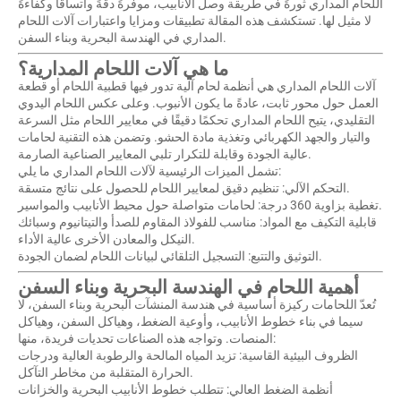
اللحام المداري
ثورةً في طريقة وصل الأنابيب، موفّرةً دقةً واتساقًا وكفاءةً
لا مثيل لها. تستكشف هذه المقالة تطبيقات ومزايا واعتبارات آلات اللحام
المداري في الهندسة البحرية وبناء السفن.
ما هي آلات اللحام المدارية؟
آلات اللحام المداري هي أنظمة لحام آلية تدور فيها قطبية اللحام أو قطعة
العمل حول محور ثابت، عادةً ما يكون الأنبوب. وعلى عكس اللحام اليدوي
التقليدي، يتيح اللحام المداري تحكمًا دقيقًا في معايير اللحام مثل السرعة
والتيار والجهد الكهربائي وتغذية مادة الحشو. وتضمن هذه التقنية لحامات
عالية الجودة وقابلة للتكرار تلبي المعايير الصناعية الصارمة.
تشمل الميزات الرئيسية لآلات اللحام المداري ما يلي:
التحكم الآلي: تنظيم دقيق لمعايير اللحام للحصول على نتائج متسقة.
تغطية بزاوية 360 درجة: لحامات متواصلة حول محيط الأنابيب والمواسير.
قابلية التكيف مع المواد: مناسب للفولاذ المقاوم للصدأ والتيتانيوم وسبائك
النيكل والمعادن الأخرى عالية الأداء.
التوثيق والتتبع: التسجيل التلقائي لبيانات اللحام لضمان الجودة.
أهمية اللحام في الهندسة البحرية وبناء السفن
تُعدّ اللحامات ركيزة أساسية في هندسة المنشآت البحرية وبناء السفن، لا
سيما في بناء خطوط الأنابيب، وأوعية الضغط، وهياكل السفن، وهياكل
المنصات. وتواجه هذه الصناعات تحديات فريدة، منها:
الظروف البيئية القاسية: تزيد المياه المالحة والرطوبة العالية ودرجات
الحرارة المتقلبة من مخاطر التآكل.
أنظمة الضغط العالي: تتطلب خطوط الأنابيب البحرية والخزانات