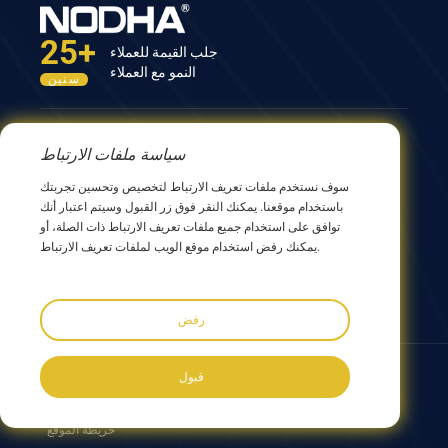
25+
جلب القيمة للعملاء
النمو مع العملاء
سنين
اتصل بنا
سياسة ملفات الارتباط
المبنى الثاني عشر، رقم 9 طريق شينغ يانغ، ووشي 214082،
سوف نستخدم ملفات تعريف الارتباط لتخصيص وتحسين تجربتك
جيانجسو، الصين
باستخدام موقعنا. يمكنك النقر فوق زر القبول وسيتم اعتبار أنك
0086 510 8580 8562
توافق على استخدام جميع ملفات تعريف الارتباط ذات الصلة، أو
0086 152 5144 1199
يمكنك رفض استخدام موقع الويب لملفات تعريف الارتباط.
info@nodha.com
sales@nodha.com
رفض
تابعنا:
قبول
جميع الحقوق محفوظة لشركة NODHA الصناعية المحدودة © 2023
خريطة الموقع