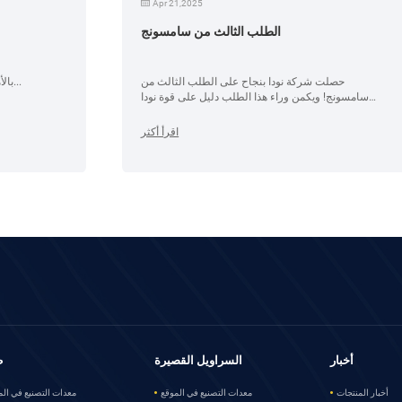
Apr 21,2025
الطلب الثالث من سامسونج
حصلت شركة نودا بنجاح على الطلب الثالث من
بـ
سامسونج! ويكمن وراء هذا الطلب دليل على قوة نودا
ات
واستمرار الثقة بين نودا وسامسونج.
اقرأ أكثر
ل
أخبار
السراويل القصيرة
ط
أخبار المنتجات
معدات التصنيع في الموقع
معدات التصنيع في الم