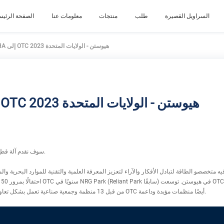
السراويل القصيرة
طلب
منتجات
معلومات عنا
الصفحة الرئيس
ستنضم NODHA إلى OTC 2023 هيوستن - الولايات المتحدة
ستنضم NODHA إلى OTC 2023 هيوستن - الولايات المتحدة
سوف نقدم آلة قطع الأنابيب على البارد وآلة مواجهة الفلنجة هناك.
تتم رعاية OTC من قبل 13 منظمة وجمعية صناعية تعمل بشكل تعاوني لتطوير البرنامج الفني. لدى OTC أيضًا منظمات مؤيدة وداعمة.