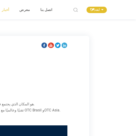
لغة
اتصل بنا
معرض
أخبار
مؤتمر التكنولوجيا البحرية (OTC) هو المكان الذي يجتمع فيه متخصصو الطاقة لتبادل الأفكار والآراء لتعزيز المعرفة العلمية والتقنية للموارد البحرية والمسائل البيئية.
احتفالًا بمرور 50 عامًا على عام 1969، يُعقد المؤتمر الرئيسي لـ OTC سنويًا في NRG Park (Reliant Park سابقًا) في هيوستن. توسعت OTC تقنيًا وعالميًا مع OTC Brasil وOTC Asia.