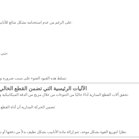
على الرغم من عدم استخدامه بشكل شائع للأنابيب الدقيقة، إلا أن القطع الحراري يسبب ما يلي:
حتى قواطع الأنابيب الميكانيكية الأساسية قد تسبب:
تسلط هذه القيود الضوء على سبب ضرورة وجود نظام مداري متحكم فيه للصناعات الدقيقة.
الآليات الرئيسية التي تضمن القطع الخالي
تحقق آلات القطع المدارية أداءً خاليًا من النتوءات من خلال مزيج من الدقة الميكانيكية والحركة المتحكم فيها وهندسة القطع المُحسّنة.
تضمن الحركة المدارية أن أداة القطع تتحرك بالتساوي حول محيط الأنبوب. هذا يلغي:
نظرًا لتوزيع القوة بشكل موحد، تتم إزالة مادة الأنابيب بشكل نظيف بدلاً من دفعها أو تمزيقها، مما يقلل بشكل كبير من تكوين نتوءات.