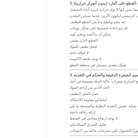
ية القطع على البارد (بدون أضرار حرارية)
إنه ينعم ويلطخ بدلاً من القطع النظيف
قد يتم إعادة تجميدها على شكل نتوءات
يمكن أن يتأكسد ويتغير لونه
القطع البارد يضمن:
فصل نظيف للمواد
لا حواف ذائبة
لا توجد طبقة الأكسدة
هيكل معدني مستقر في منطقة القطع
صميم الشفرة الدقيقة والتحكم في التغذية
الحد الأدنى من إزاحة المواد
عمل القص النظيف
انخفاض مقاومة الاحتكاك
إزالة رقاقة ناعمة
لا يوجد ارتفاع مفاجئ في الضغط
تقليل التمزق الميكانيكي