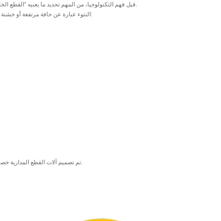
قبل فهم التكنولوجيا، من المهم تحديد ما يعنيه "القطع الخالي من النتوءات" في معالجة الأنابيب الصناعية.
النتوء عبارة عن حافة مرتفعة أو خشنة تتشكل على الأنبوب بعد القطع. يمكن أن تظهر:
تم تصميم آلات القطع المدارية خصيصًا لإزالة أو تقليل كل هذه العيوب عند المصدر.