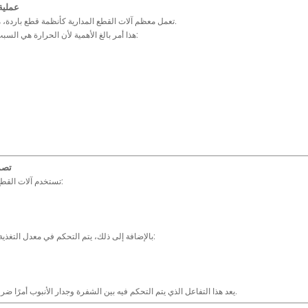
2. عمل
تعمل معظم آلات القطع المدارية كأنظمة قطع باردة، مما يعني أنها لا تولد حرارة كبيرة أثناء التشغيل.
هذا أمر بالغ الأهمية لأن الحرارة هي السبب الرئيسي لتكوين الأزيز. عندما يسخن المعدن:
3. ت
تستخدم آلات القطع المدارية شفرات عالية الدقة مصممة من أجل:
بالإضافة إلى ذلك، يتم التحكم في معدل التغذية بعناية. تضمن التغذية البطيئة والمتسقة ما يلي:
يعد هذا التفاعل الذي يتم التحكم فيه بين الشفرة وجدار الأنبوب أمرًا ضروريًا للحصول على مخرجات خالية من النتوءات.