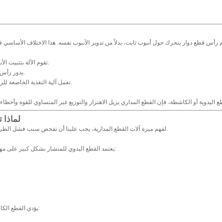
تقوم الآلة بتثبيت الأنبوب بشكل آمن باستخدام نظام التمركز الذاتي.
يدور رأس القطع أو شفرة القطع 360 درجة حول الأنبوب.
تعمل آلية التغذية الخاضعة للرقابة على دفع الشفرة تدريجيًا إلى جدار الأنبوب.
لماذا 
لفهم ميزة آلات القطع المدارية، يجب علينا أن نفحص سبب فشل الطرق التقليدية في تحقيق نتائج خالية من النتوءات.
يعتمد القطع اليدوي للمنشار بشكل كبير على مهارة المشغل. تشمل المشكلات الشائعة ما يلي:
يؤدي القطع الكاشطة إلى احتكاك عالي السرعة، مما يؤدي إلى: