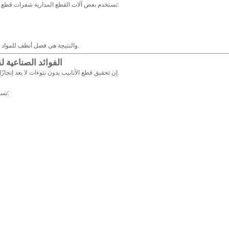
تستخدم بعض آلات القطع المدارية شفرات قطع مزدوجة أو عجلات قطع متخصصة. هذا التصميم:
والنتيجة هي فصل أنظف للمواد دون تمزيق أو سحب المعدن على طول الحافة.
الفوائد الصناعية ل
إن تحقيق قطع الأنابيب بدون نتوءات لا يعد إنجازًا تقنيًا فحسب، بل يعد أيضًا ميزة تشغيلية كبيرة.
تسمح نهايات الأنابيب الخالية من النتوءات بما يلي: