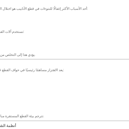
أحد الأسباب الأكثر إغفالًا للنتوءات في قطع الأنابيب هو اختلال المحاذاة. إذا لم يتم توسيط الأنبوب بشكل مثالي:
تستخدم آلات القطع المدارية مشابك ذاتية التمركز تضمن ما يلي:
يؤدي هذا إلى التخلص من قوى القطع اللامركزية ويضمن جودة حافة ثابتة.
يعد الاهتزاز مساهمًا رئيسيًا في حواف القطع غير المنتظمة. تم تصميم الآلات المدارية بما يلي:
تترجم بيئة القطع المستقرة مباشرة إلى حواف أكثر سلاسة وخالية من الاختباء.
6. أنظمة ا