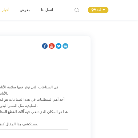
لغة
اتصل بنا
معرض
أخبار
في الصناعات التي تؤثر فيها سلامة الأنا
الأنابيب هي أكثر بكثير من مجرد خطوة تصنيع بسيطة. إنه أساس حاسم لموثوقية اللحام ونظافة السوائل والاستقرار التشغيلي على المدى الطويل.
أحد أهم المتطلبات في هذه الصناعات هو قط
التقليدية مثل النشر اليدوي، أو القطع الكاشطة، أو حتى بعض أنظمة القطع الآلية غالبًا ما تترك نتوءات، أو مناطق متأثرة بالحرارة، أو تشوهًا دقيقًا على أطراف الأنابيب.
هذا هو المكان الذي تلعب فيه
آلات القطع المدا
يستكشف هذا المقال كيف تحقق آلات القطع المدارية قطع الأنابيب بدون نتوءات، والمبادئ الهندسية وراء أدائها، ولماذا لا غنى عنها في تصنيع الأنابيب الصناعية الحديثة.