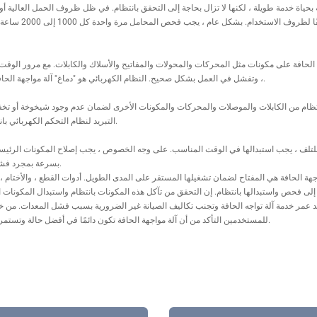
 بحياة خدمة طويلة ، لكنها لا تزال بحاجة إلى التحقق بانتظام. في ظل ظروف الحمل العالية أ
لذلك يجب استبدالها 
الحافة على مكونات مثل المحركات والمحولات والمفاتيح والأسلاك والكابلات. مع مرور الوقت ،
، وتفشل في العمل بشكل صحيح. النظام الكهربائي هو "دماغ" آلة مواجهة الحافة ، وقد يؤثر أي فشل على كفاءة العمل الكلية.
نتظام من الكابلات والموصلات والمحركات والمكونات الأخرى لضمان عدم وجود شيخوخة أو تخف
التبريد لنظام التحكم الكهربائي بانتظام لتجنب ارتفاع درجة الحرارة وتلف النظام.
ة للتلف ، يجب استبدالها في الوقت المناسب. على وجه الخصوص ، يجب إصلاح المكونات الرئيسي
بسرعة بمجرد فشلها في منع مجموعة واسعة من فشل المعدات.
اجهة الحافة هي المفتاح لضمان تشغيلها المستقر على المدى الطويل. أدوات القطع ، والأختام ،
 إلى فحص واستبدالها بانتظام. إن التحقق من تآكل هذه المكونات بانتظام واستبدال المكونات
ديد عمر خدمة آلة تواجه الحافة وتجنب تكاليف الصيانة غير الضرورية بسبب فشل المعدات. من خلا
للمستخدمين التأكد من أن آلة مواجهة الحافة تكون دائمًا في أفضل حالة وتستمر في توفير خدمات معالجة فعالة ودقيقة للإنتاج.