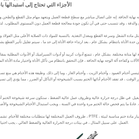
1. الأجزاء التي تحتاج إلى استبدالها ب
جه نهاية الحافة. إنه على اتصال مباشر مع سطح قطعة العمل ويتعهد مهام مثل القطع والطحن وا
ل مادة الشغل وسرعة القطع ومعدل التغذية. بالنسبة للمواد ذات الصلابة الأعلى مثل الفولاذ وا
افة لها متانة مختلفة. بشكل عام ، تتمتع أدوات كربيد أو أدوات السيراميك أو الأدوات المطلية ب
ئيسي أختام العمود ، وأختام الزيت ، وأختام الغاز ، وما إلى ذلك. وظيفة هذه الأختام هي منع 
 الوقت ، قد تفقد الأختام أدائها الختم بسبب الشيخوخة أو التآكل أو الضرر ، مما يؤدي إلى تسر
 التشغيل. في ظل درجة حرارة عالية وظروف عمل عالية الضغط ، ستكون سرعة شيخوخة الختم أسرع
ظروف العمل المختلفة لها متطلبات مختلفة للأختام. تشمل مواد الختم الشائعة المطاط ، البولي يوريثان 
العمل. على سبيل المثال ، في بيئات درجة الحرارة العالية والضغط العالي ، يجب اختيار مواد الختم المقاومة للدرجات الحرارة العالية.