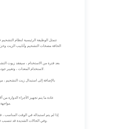
تتمثل الوظيفة الرئيسية لنظام التشحيم ف
الحافة مضخات التشحيم وأنابيب الزيت وخزانا
بعد فترة من الاستخدام ، سيفقد زيوت التش
لاستخدام المعدات ، وتغيير جودة الزيت وتوصيات الشركة المصنعة. عادةً ما يجب استبدال زيت التشحيم في آلة الوجه نهاية الحافة بعد كل 500 إلى 1000 ساعة من التشغيل.
بالإضافة إلى استبدال زيت التشحيم ، م
عادة ما يتم تجهيز الأجزاء الدوارة من
مواجهة الحافة. مع زيادة وقت الاستخدام ، سوف ترتدي المحامل تدريجياً بسبب الاحتكاك والتحميل ، مما يؤدي إلى انخفاض في دقة الدوران للمعدات.
وفي الحالات الشديدة قد تتسبب في تلف المغزل. لذلك ، فإن التفتيش المنتظم للحمل والاستبدال في الوقت المناسب وفقًا لدرجة التآكل هو مفتاح صيانة آلات مواجهة الحافة.