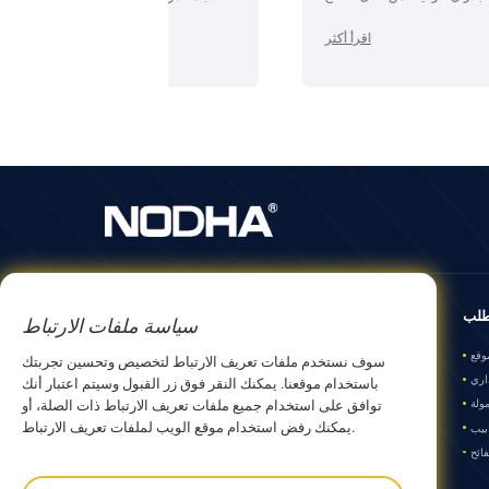
الخالي من النتوءات، والتثبيت الدقيق، وتكنولوجيا القطع
وإمكانية تكرارها، وبالتالي تحسين كفاءة الإنتاج.
البارد، وإعداد اللحام الفائق للصناعات عالية النقاء.
اقرأ أكثر
لب
منتجات
معلومات عنا
سياسة ملفات الارتباط
وقع
معدات التشغيل الآلي في الموقع
نبذة عن NODHA
سوف نستخدم ملفات تعريف الارتباط لتخصيص وتحسين تجربتك
اري
القطع واللحام المداري
شريك الشركة
باستخدام موقعنا. يمكنك النقر فوق زر القبول وسيتم اعتبار أنك
توافق على استخدام جميع ملفات تعريف الارتباط ذات الصلة، أو
ولة
آلة تشطيب الأنابيب المحمولة
تطوير
يمكنك رفض استخدام موقع الويب لملفات تعريف الارتباط.
بيب
معدات تصنيع الأنابيب
ائح
معدات تشكيل الصفائح