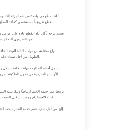
أداة القطع هي واحدة من أهم أجزاء آلة الو
القطع تدريجياً ، ستنخفض كفاءة القطع والدقة ، وقد تتسبب حتى في أن تكون جودة معالجة قطعة العمل دون المستوى المطلوب. لذلك ، يجب فحص أداة القطع واستبدالها بانتظام.
تعتمد درجة تآكل أداة القطع عادة على عوامل مث
من الضروري التحقق من حدة الأداة بانتظام. بشكل عام ، بعد ارتداء حافة الأداة إلى حد ما ، سيتم تقليل تأثير القطع بشكل كبير ، ويجب استبداله في الوقت المناسب.
أنواع مختلفة من مواد أداة آلة الوجه الح
الطويل. من أجل ضمان دقة الآلات وكفاءة آلة الوجه نهاية الحافة ، فإن التحقق بانتظام من تآكل الأداة واختيار مادة الأداة المناسبة يمكن أن يحسن جودة الآلات بشكل كبير.
تشمل أختام آلة الوجه نهاية الحافة بشكل ر
الأوساخ الخارجية من دخول الماكينة. بمرور
ترتبط عمر خدمة الختم ارتباطًا وثيقًا ببيئة
لبيئة الاستخدام ووقت تشغيل المعدات. عادةً ما يتم فحص حالة الختم مرة واحدة في السنة ، ويجب استبدال الأختام الشيخوخة والأضرار في الوقت المناسب لتجنب فشل المعدات.