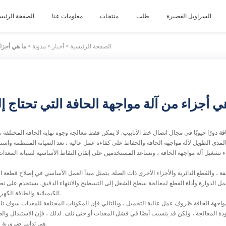
السراويل القصيرة
طلب
منتجات
معلومات عنا
الصفحة الرئيس
الصفحة الرئيسية
>
أخبار
>
مدونة
>
ما هي أجزاء
ي أجزاء من آلة مواجهة الحافة التي تحتاج إل
فة
دورًا حيويًا في مجال اتصال خط الأنابيب. لا يمكن فقط معالجة وجوه نهاية الحافة المختلفة
ى الطويل لآلة مواجهة الحافة والحفاظ على كفاءة عمل عالية ، تعد الصيانة المنتظمة واستبد
ثناء تشغيل آلة مواجهة الحافة ، وتساعد المستخدمين على إتقان النقاط الأساسية لصيانة المعدا
عمل الدوارة وأداة القطع لمعالجة سطح الشغل إلى التسطيح والانتهاء الدقيق. يستخدم على ن
الكيميائية والطاقة الكهربائية ، وخاصة في بناء خطوط الأنابيب وصيانتها.
مواجهة الحافة ظروف عمل عالية التحميل ، وبالتالي فإن المكونات المختلفة للمعدات سوف تلبس 
ة المعالجة ، ولكن قد يتسبب أيضًا في فشل المعدات أو حتى تلف. لذلك ، فإن الاستبدال والص
هي تدابير ضرورية لضمان التشغيل الطبيعي لآلة وجه نهاية الحافة.