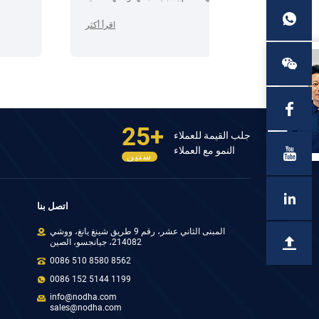
، وتكنولوجيا القطع
وإمكانية تكرارها، وبالتالي تحسين كفاءة الإنتاج.
اقرأ أكثر
اقرأ أكثر
25+
جلب القيمة للعملاء
النمو مع العملاء
سنين
اتصل بنا
المبنى الثاني عشر، رقم 9 طريق شينغ يانغ، ووشي
214082، جيانجسو، الصين
0086 510 8580 8562
0086 152 5144 1199
info@nodha.com
sales@nodha.com