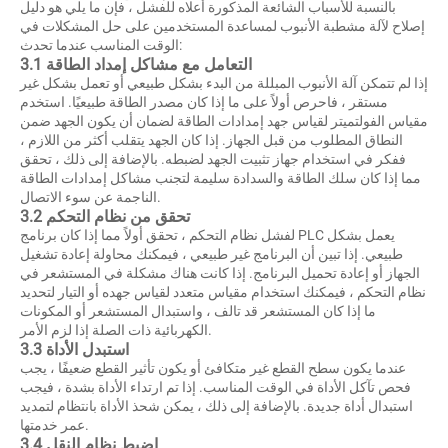
بالنسبة للأسباب الشائعة المذكورة أعلاه للفشل ، فإن ما يلي هو دليل
إصلاح لآلة مشطبة الأنبوب لمساعدة المستخدمين على حل المشكلات في
الوقت المناسب عندما تحدث:
3.1 التعامل مع مشاكل إمداد الطاقة
إذا لم تتمكن آلة الأنبوب المبللة من البدء بشكل طبيعي أو تعمل بشكل غير
مستقر ، فاحرص أولاً على ما إذا كان مصدر الطاقة طبيعيًا. استخدم
مقياس الفولتميتر لقياس جهد إمدادات الطاقة لضمان أن يكون الجهد ضمن
النطاق المطلوب من قبل الجهاز. إذا كان الجهد يتقلب أكثر من اللازم ،
ففكر في استخدام جهاز تثبيت الجهد لضبطه. بالإضافة إلى ذلك ، تحقق
مما إذا كان سلك الطاقة والسدادة سليمة لتجنب مشاكل إمدادات الطاقة
الناجمة عن سوء الاتصال.
3.2 تحقق من نظام التحكم
لفشل نظام التحكم ، تحقق أولاً مما إذا كان برنامج PLC يعمل بشكل
طبيعي. إذا تبين أن البرنامج غير طبيعي ، فيمكنك محاولة إعادة تشغيل
الجهاز أو إعادة تحميل البرنامج. إذا كانت هناك مشكلة في المستشعر في
نظام التحكم ، فيمكنك استخدام مقياس متعدد لقياس جهده أو التيار لتحديد
ما إذا كان المستشعر قد تالف ، واستبدال المستشعر أو المكونات
الكهربائية ذات الصلة إذا لزم الأمر.
3.3 استبدل الأداة
عندما يكون سطح القطع غير متكافئ أو يكون تأثير القطع ضعيفًا ، يجب
فحص تآكل الأداة في الوقت المناسب. إذا تم ارتداء الأداة بشدة ، فيجب
استبدال أداة جديدة. بالإضافة إلى ذلك ، يمكن شحذ الأداة بانتظام لتمديد
عمر خدمتها.
3.4 اضبط نظام النقل