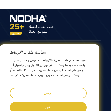
25+
جلب القيمة للعملاء
النمو مع العملاء
سنين
اتصل بنا
سياسة ملفات الارتباط
المبنى الثاني عشر، رقم 9 طريق شينغ يانغ، ووشي 214082،
سوف نستخدم ملفات تعريف الارتباط لتخصيص وتحسين تجربتك
جيانجسو، الصين
باستخدام موقعنا. يمكنك النقر فوق زر القبول وسيتم اعتبار أنك
0086 510 8580 8562
توافق على استخدام جميع ملفات تعريف الارتباط ذات الصلة، أو
0086 152 5144 1199
يمكنك رفض استخدام موقع الويب لملفات تعريف الارتباط.
info@nodha.com
sales@nodha.com
رفض
تابعنا:
قبول