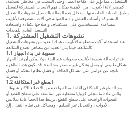
التشغيل ، مما يؤثر على كفاءة العمل وحتى التسبب في مخاطر السلامة.
كمصدر لآلة الأنبوب ، من الأهمية بمكان فهم الأسباب المشتركة للفشل
وطرق الصيانة الخاصة بها. ستحلل هذه المقالة بالتفصيل تشوهات التشغيل
المشتركة وأسباب الفشل وأدلة الصيانة في آلات مشطوفة الأنابيب
لمساعدة المستخدمين على استكشاف وإصلاحها بكفاءة واستعادة
التشغيل العادي للمعدات.
1. تشوهات التشغيل المشتركة
عند استخدام آلات مشطولة الأنابيب ، هناك العديد من تشوهات التشغيل
الشائعة. فيما يلي العديد من مظاهر الصدع الشائعة:
1.1 صعوبة في بدء الجهاز
قد تواجه آلة شطبة الأنابيب صعوبات عند البدء ، ولا يمكن أن تبدأ الجهاز
بشكل طبيعي أو يعمل بشكل غير مستقر بعد البدء. قد تكون هذه الظاهرة
ناتجة عن عوامل مثل مشاكل الطاقة أو فشل نظام التحكم أو فشل
المحرك.
1.2 القطع غير المتكافئة
يعد القطع غير المتكافئ للآلة المبللة واحدة من الأخطاء الأكثر شيوعًا ،
والتي عادة ما تتجلى كزوايا مشطبة غير متناسقة على سطح القطع أو
الفجوات الواضحة على سطح القطع. يرتبط هذا الخطأ عادةً بملابس
الأدوات ، والتعديل غير السليم ، ومشاكل في نظام النقل ، إلخ.