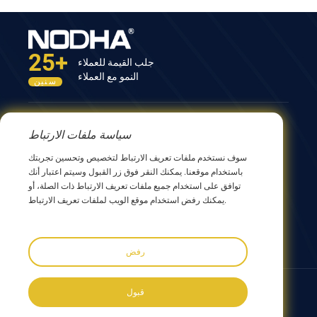
25+
جلب القيمة للعملاء
النمو مع العملاء
سنين
اتصل بنا
سياسة ملفات الارتباط
المبنى الثاني عشر، رقم 9 طريق شينغ يانغ، ووشي 214082،
سوف نستخدم ملفات تعريف الارتباط لتخصيص وتحسين تجربتك
جيانجسو، الصين
باستخدام موقعنا. يمكنك النقر فوق زر القبول وسيتم اعتبار أنك
0086 510 8580 8562
توافق على استخدام جميع ملفات تعريف الارتباط ذات الصلة، أو
0086 152 5144 1199
يمكنك رفض استخدام موقع الويب لملفات تعريف الارتباط.
info@nodha.com
sales@nodha.com
رفض
تابعنا:
قبول