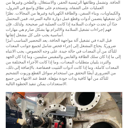
الحافة. وتشمل وظائفها الرئيسية الحفر، والاستغلال، والطحن وغيرها من
العمليات على الشفاه، وتستخدم على نطاق واسع في البترول،
والكيماويات، وبناء السفن، والطاقة الكهربائية وغيرها من المجالات. نظرًا
لأن تشغيلها يتضمن أدوات وقطع عمل دوارة عالية السرعة، فمن المحتمل
جدًا أن تحدث حوادث السلامة إذا كانت العملية غير صحيحة. ولذلك، فإن
فهم إجراءات تشغيل السلامة والالتزام بها بشكل صارم هي مهارات
أساسية يجب على كل مشغل إتقانها.
قبل البدء في تشغيل آلة مواجهة الحافة، يعد التحضير المناسب أمرًا
ضروريًا. يحتاج المشغل إلى إجراء فحص شامل لجميع جوانب المعدات
للتأكد من أن المعدات في حالة جيدة. على وجه الخصوص، يجب الانتباه
إلى ما إذا كان سلك الطاقة والقابس والمقبس سليمين، وما إذا كان الجهد
والتردد يلبيان متطلبات المعدات، وما إذا كانت الأجزاء المختلفة من
المعدات كاملة، وما إذا كانت أدوات التثبيت فضفاضة. بالإضافة إلى ذلك،
من الضروري أيضًا التحقق من استخدام سوائل القطع وزيوت التشحيم
للتأكد من أنها كافية وذات جودة مؤهلة. فقط عند الانتهاء من جميع
الاستعدادات يمكن تنفيذ الخطوة التالية.