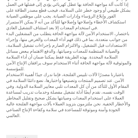
إذا كانت آلة مواجهة الحافة بها عطل كهربائي يؤدي إلى فشلها في العمل
بشكل طبيعي أو وجود خطر على السلامة، فيجب قطع مصدر الطاقة على
الفور وإبلاغ الرؤساء وإدارات الصيانة. يجب على موظفي الصيانة
استكشاف الأخطاء وإصلاحها وإصلاحها للتأكد من أنه لا يمكن الاستمرار
في استخدام المعدات إلا بعد استئناف التشغيل العادي.
باختصار، الاستخدام الآمن لآلة مواجهة الحافة يتطلب من المشغلين البدء
من جوانب متعددة، بما في ذلك فهم أداء المعدات والغرض منها، وإجراء
الاستعدادات قبل التشغيل، والالتزام الصارم بإجراءات تشغيل السلامة،
والصيانة المنتظمة للمعدات وصيانتها، والدفع الاهتمام ببعض مسائل
السلامة المحددة. بهذه الطريقة فقط يمكننا ضمان أن أداء السلامة
والموثوقية لآلة مواجهة الحافة أثناء الاستخدام سوف يرافقان الإنتاج الآمن
للمؤسسة.
باعتبارنا مصدرًا لآلات تلبيس الفلنجة، فإننا ندرك جيدًا أهمية الاستخدام
الآمن. عند تصميم المنتجات وتصنيعها واختبارها، نضع دائمًا السلامة في
المقام الأول للتأكد من أن كل المعدات تلبي معايير السلامة الدولية. وفي
الوقت نفسه، نقدم أيضًا أدلة تشغيل مفصلة وخدمات تدريب لمساعدة
العملاء على استخدام المعدات وصيانتها بشكل صحيح وتقليل المخاطر
والأخطار الخفية. نحن ملتزمون بتزويد العملاء بآلات مواجهة الفلنجة عالية
الجودة وآمنة وموثوقة للمساعدة في سلامة وكفاءة الإنتاج الصناعي
العالمي.