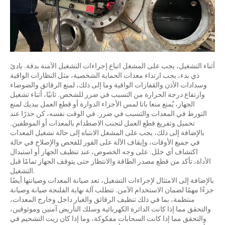
أثناء التشغيل، يجب على المشغل اتباع إجراءات التشغيل الآمنة بدقة. بادئ
ذي بدء، يجب ارتداء معدات الحماية الشخصية، مثل النظارات الواقية
وسدادات الأذن والقفازات الواقية وما إلى ذلك، لمنع الرقائق والضوضاء
وارتفاع درجة الحرارة من التسبب في ضرر للشخص. ثانيًا، أثناء تشغيل
الجهاز، يُمنع منعا باتا لمس الأجزاء الدوارة أو قطع العمل بيديك لمنع
التورط في المعدات والتسبب في ضرر. في الوقت نفسه، كن حذرًا عند
تحميل وتفريغ قطع العمل لتجنب الاصطدام بالمعدات أو الموظفين.
بالإضافة إلى ذلك، يجب على المشغل الانتباه إلى حالة تشغيل المعدات
في جميع الأوقات، وإيقاف الآلة على الفور للفحص والإصلاح في حالة
اكتشاف أي خلل. على وجه الخصوص، عند تنظيف الجهاز أو استبدال
الأداة، تأكد من قطع مصدر الطاقة والانتظار حتى يتوقف الجهاز تمامًا قبل
التشغيل.
بالإضافة إلى الامتثال لإجراءات التشغيل، تعد صيانة المعدات وصيانتها أيضًا
جزءًا مهمًا لضمان الاستخدام الآمن. تتطلب آلة نهاية الفلنجة صيانة وصيانة
منتظمة، بما في ذلك تنظيف الرقائق والغبار داخل وخارج المعدات،
والتحقق مما إذا كانت الدائرة الكهربائية وسلك التأريض آمنين وموثوقين،
والتحقق مما إذا كانت السحابات مفكوكة، وما إذا كان زيت التشحيم في