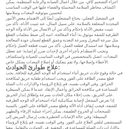
أجزاء التشحيم كافٍ. من خلال أعمال الصيانة والرعاية المنتظمة، يمكن
اكتشاف مخاطر السلامة المحتملة والقضاء عليها في الوقت المناسب
لتحسين موثوقية المعدات وسلامتها.
في التشغيل الفعلي، يحتاج المشغلون أيضًا إلى الاهتمام ببعض الأمور
المحددة المتعلقة بالسلامة. على سبيل المثال، عند تثبيت الأداة، تأكد من
تثبيت مقبض الأداة بإحكام وتأكد من أن الاتصال بين الأداة وآلة الوجه
الطرفية للشفة موثوق به؛ أثناء المعالجة، انتبه إلى ضبط معلمات القطع
مثل سرعة المغزل وسرعة التغذية وعمق القطع لضمان جودة المعالجة
وسلامتها؛ عند استبدال قطعة العمل، تأكد من تثبيت قطعة العمل بإحكام
وتجنب الاصطدام بأجزاء أخرى لإحداث ضرر أو إصابة؛ عند تعطل
المعدات، اتصل بالمتخصصين في الوقت المناسب للصيانة واستكشاف
الأخطاء وإصلاحها، ولا تقم بتفكيك أو إصلاح المعدات بشكل خاص.
علاج طوارئ الحوادث:
في حالة وقوع حادث حريق أثناء استخدام آلة الوجه الطرفية للحافة، يجب
قطع مصدر الطاقة على الفور ويجب استخدام طفاية حريق لمكافحة
الحرائق. وفي الوقت نفسه، قم بإبلاغ الرؤساء والإدارات ذات الصلة
للمساعدة في مكافحة الحرائق وأعمال الإنقاذ. عندما لا يمكن السيطرة
على الحريق، يجب إخلاء مكان الحادث بسرعة وإطلاق إنذار الحريق.
إذا تعرض المشغل لإصابة ميكانيكية أثناء استخدام آلة الوجه الطرفية
للشفة، فيجب إيقاف أداة الآلة وقطع مصدر الطاقة على الفور. بالنسبة
للسحجات أو الجروح الطفيفة، يمكن إجراء عملية الإرقاء والتطهير
البسيطة؛ وفي حالة الإصابات الخطيرة يجب إرسال المريض إلى
المستشفى لتلقي العلاج على الفور. وفي الوقت نفسه، قم بإبلاغ الرؤساء
والإدارات ذات الصلة للمساعدة في التحقيق في الحوادث والتعامل معها.