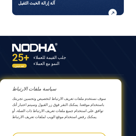
آلة إزالة الخبث الثقيل
25+
جلب القيمة للعملاء
النمو مع العملاء
سنين
اتصل بنا
سياسة ملفات الارتباط
المبنى الثاني عشر، رقم 9 طريق شينغ يانغ، ووشي 214082،
سوف نستخدم ملفات تعريف الارتباط لتخصيص وتحسين تجربتك
جيانجسو، الصين
باستخدام موقعنا. يمكنك النقر فوق زر القبول وسيتم اعتبار أنك
0086 510 8580 8562
توافق على استخدام جميع ملفات تعريف الارتباط ذات الصلة، أو
0086 152 5144 1199
يمكنك رفض استخدام موقع الويب لملفات تعريف الارتباط.
info@nodha.com
sales@nodha.com