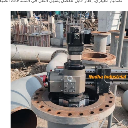
تصميم معياري: إطار قابل للفصل يسهل النقل في المساحات الضيق