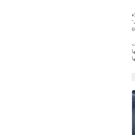
اء
"يحل نطاق التثبيت الواسع للغاية لمعدات FI40E مشكلة إصلاح الحواف ذات القطر الكبير، كما يعمل التصميم المعياري
جى
عالجة