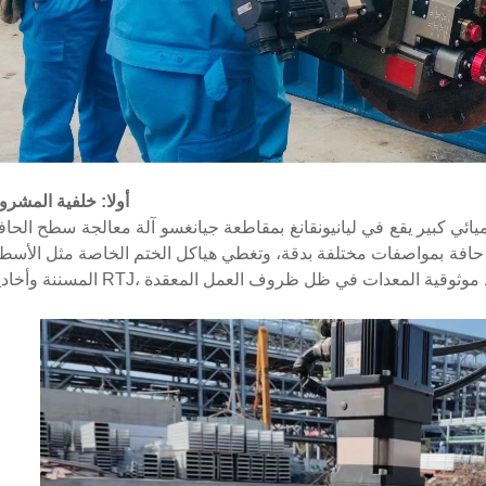
أولا: خلفية المشرو
بير يقع في ليانيونقانغ بمقاطعة جيانغسو آلة معالجة سطح الحافة NODHA FI40E أثناء صيا
لمعدات وأكمل بنجاح إصلاح ما يقرب من 700 حافة بمواصفات مختلفة بدقة، وتغطي هياكل الختم الخاصة مثل الأس