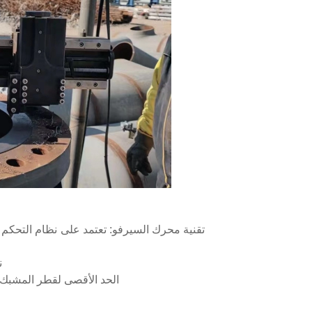
ن
الحد الأقصى لقطر المشبك الداخلي: 35.82 بوصة (910 مم)، أكبر بنسبة 0