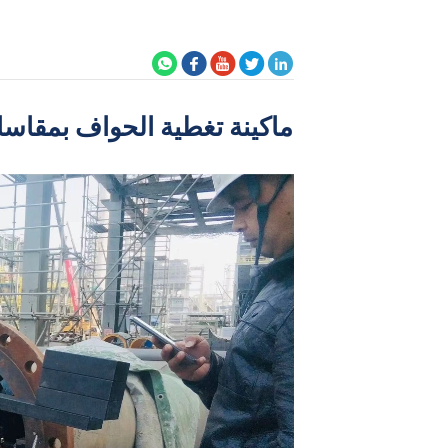
ماكينة تغطية الحواف بمقاسات 6-40 بوصة في مصنع كيميائي ------