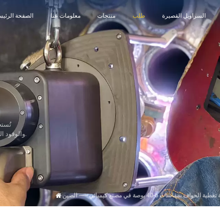
السراويل القصيرة
طلب
منتجات
معلومات عنا
الصفحة الرئيس
تُستخ
والوقود النووي والأحفوري/الكهرباء والهياكل الفولاذية وما إلى ذلك.
الحواف بمقاسات 6-40 بوصة في مصنع كيميائي ------ الصين