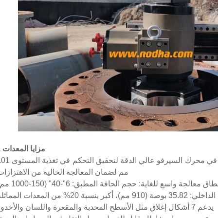
II. مزايا المعدات
تقنية محرك السيرفو: تعتمد على نظام التحكم في محرك السيرفو عالي الد
مم لضمان المعالجة الخالية من الاهتزازات
طاق معالجة واسع للغاية: حجم الحافة المطبق: 6"-40" (150-1000 مم)؛
2% من المعدات المماثلة؛
يدعم 7 أشكال إغلاق مثل الأسطح المحدبة والمقعرة واللسان والأخدود؛