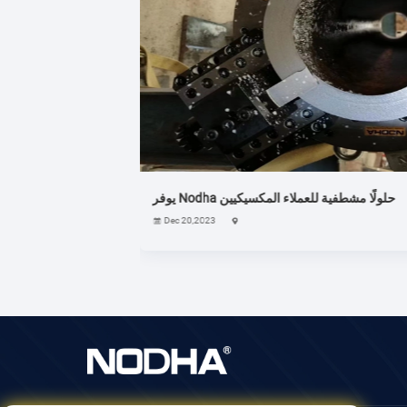
يب الفولاذ المقاوم للصدأ---حافلة ميناء في نيجيريا
Aug 07,2022