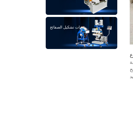
معدات تشكيل الصفائح
ع
نة
طح