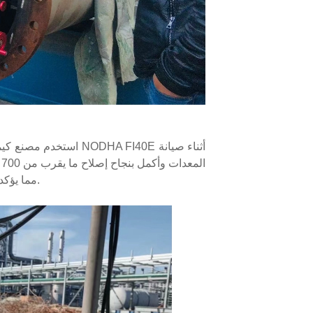
استخدم مصنع كيميائي ك
ا
المسننة وأخاديد RTJ، مما يؤكد موثوقية المعدات في ظل ظروف العمل المعقدة.