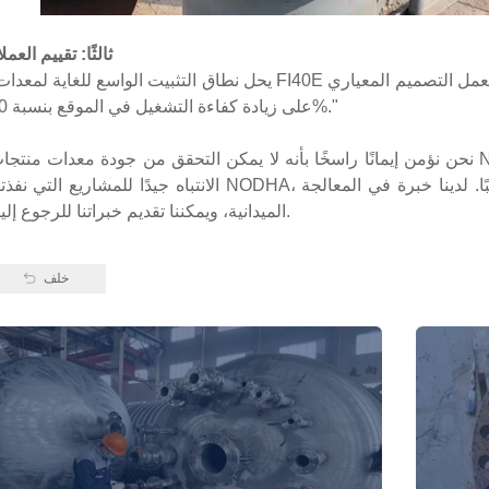
ثالثًا: تقييم العمل
على زيادة كفاءة التشغيل في الموقع بنسبة 60%."
نحن نؤمن إيمانًا راسخًا بأنه لا يمكن التحقق من جودة معدات منتجات NODHA إلا من خلال الممارسة العملية. يُر
الانتباه جيدًا للمشاريع التي نفذتها NODHA، فقد تكون مشابهة للمشروع الذي ستبدأه قريبًا. لدينا خبرة في الم
الميدانية، ويمكننا تقديم خبراتنا للرجوع إليها.
خلف